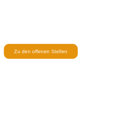
Der schnellste Weg zur
Karriere bei OMS
↓
Zu den offenen Stellen
OMS Objekt Management Service GmbH
OMS Hygiene- und Technikservice GmbH
Flugplatzstraße 10a, 4600 Wels