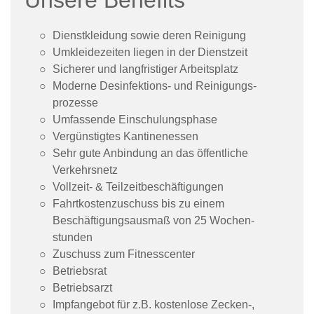
Unsere Benefits
Dienst­kleidung sowie deren Reinigung
Umkleide­zeiten liegen in der Dienstzeit
Sicherer und lang­fristiger Arbeitsplatz
Moderne Desinfektions- und Reinigungs­
prozesse
Umfassende Einschulungs­phase
Vergünstigtes Kantinen­essen
Sehr gute Anbindung an das öffentliche
Verkehrs­netz
Vollzeit- & Teilzeit­beschäftigungen
Fahrtkosten­zuschuss bis zu einem
Beschäftigungs­ausmaß von 25 Wochen­
stunden
Zuschuss zum Fitness­center
Betriebsrat
Betriebsarzt
Impfangebot für z.B. kostenlose Zecken-,