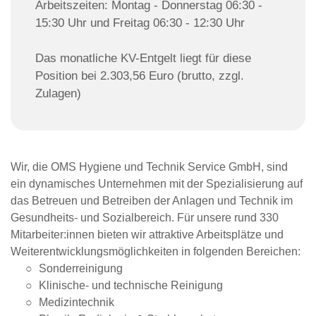
Arbeitszeiten: Montag - Donnerstag 06:30 -
15:30 Uhr und Freitag 06:30 - 12:30 Uhr
Immobilienverwaltung
Objektsicherheit
Das monatliche KV-Entgelt liegt für diese
Immobiliensuche
Position bei 2.303,56 Euro (brutto, zzgl.
Nachnutzungskonzepte
Zulagen)
Wir, die OMS Hygiene und Technik Service GmbH, sind
ein dynamisches Unter­nehmen mit der Spezialisierung auf
das Betreuen und Betreiben der Anlagen und Technik im
Gesundheits- und Sozial­bereich. Für unsere rund 330
Mitarbeiter:innen bieten wir attraktive Arbeits­plätze und
Weiter­entwicklungs­möglich­keiten in folgenden Bereichen:
Sonder­reinigung
Klinische- und technische Reinigung
Medizin­technik