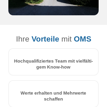
Ihre
Vorteile
mit
OMS
Hoch­quali­fiziertes Team mit viel­fälti­
gem Know-how
Werte er­halten und Mehr­werte
schaffen