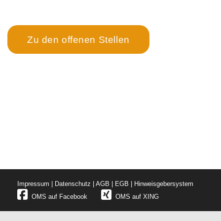
Karriere bei OMS
↓
Zu den offenen Stellen
OMS Objekt Management Service GmbH
OMS Hygiene- und Technikservice GmbH
Flugplatzstraße 10a, 4600 Wels
T –
0043 7242 9010-0
F –
0043 7242 9010-6685
M –
office@oms.co.at
Impressum
|
Datenschutz
|
AGB
|
EGB
|
Hinweisgebersystem
OMS auf Facebook
OMS auf XING