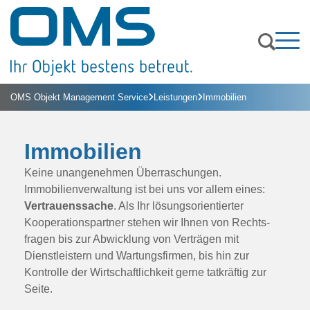

Leistungen
OMS Objekt Management Service
Leistungen
Immobilien



Über uns
Kommunikations- & Sicherheitstechnik
Kontakt
Ansprechpartner:innen

Immobilien
Elektrotechnik
Jobs & Karriere
Keine unange­nehmen Über­raschungen.
Medizinische Physik & Strahlenschutz
Immobilien­verwaltung ist bei uns vor allem eines:
Anmelden
Vertrauens­sache
. Als Ihr lösungs­orientierter
Medizintechnik
Kooperations­partner stehen wir Ihnen von Rechts­
fragen bis zur Abwicklung von Verträgen mit
Dienst­leistern und Wartungs­firmen, bis hin zur
Hygiene & Gebäudeservice
Kontrolle der Wirt­schaftlich­keit gerne tat­kräftig zur
Seite.
Immobilien