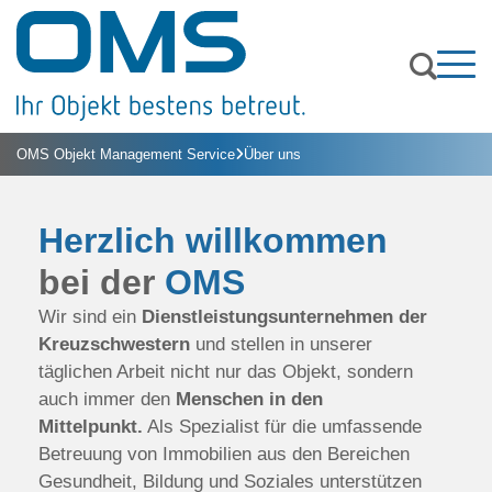

Leistungen
OMS Objekt Management Service
Über uns


Über uns
Kommunikations- & Sicherheitstechnik
Kontakt
Ansprechpartner:innen

Herzlich willkommen
Elektrotechnik
Jobs & Karriere
bei der
OMS
Medizinische Physik & Strahlenschutz
Anmelden
Wir sind ein
Dienstleistungs­unternehmen der
Kreuz­schwestern
und stellen in unserer
Medizintechnik
täglichen Arbeit nicht nur das Objekt, sondern
auch immer den
Menschen in den
Hygiene & Gebäudeservice
Mittelpunkt.
Als Spezialist für die umfassende
Betreuung von Immobilien aus den Bereichen
Immobilien
Gesundheit, Bildung und Soziales unterstützen