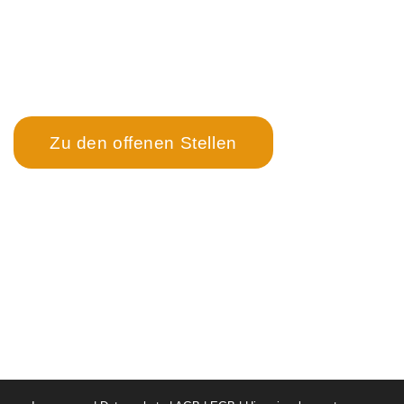
Der schnellste Weg zur
Karriere bei OMS
↓
Zu den offenen Stellen
OMS Objekt Management Service GmbH
OMS Hygiene- und Technikservice GmbH
Flugplatzstraße 10a, 4600 Wels
T –
0043 7242 9010-0
F –
0043 7242 9010-6685
M –
office@oms.co.at