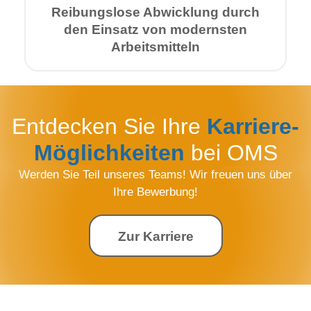
Reibungs­lose Abwick­lung durch
den Einsatz von modernsten
Arbeits­mitteln
Entdecken Sie Ihre
Karriere-
Möglich­keiten
bei OMS
Werden Sie Teil unseres Teams! Wir freuen uns über
Ihre Bewerbung!
Zur Karriere