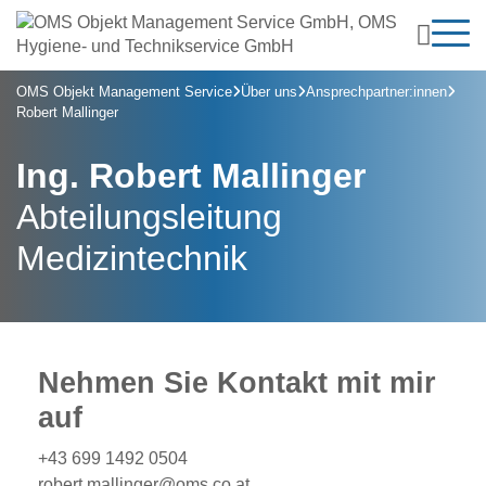

Leistungen
OMS Objekt Management Service
Über uns
Ansprechpartner:innen




Über uns
Robert Mallinger
Kommunikations- & Sicherheitstechnik
Kontakt
Ansprechpartner:innen

Ing. Robert Mallinger
Elektrotechnik
Jobs & Karriere
Abteilungsleitung
Medizinische Physik & Strahlenschutz
Medizintechnik
Anmelden
Medizintechnik
Hygiene & Gebäudeservice
Nehmen Sie Kontakt mit mir
Immobilien
auf
+43 699 1492 0504
Immobilienverwaltung
robert.mallinger@oms.co.at