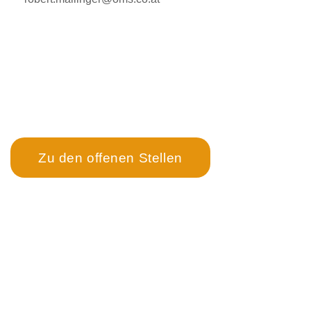
Objektsicherheit
Immobiliensuche
Nachnutzungskonzepte
Der schnellste Weg zur
Karriere bei OMS
↓
Zu den offenen Stellen
OMS Objekt Management Service GmbH
OMS Hygiene- und Technikservice GmbH
Flugplatzstraße 10a, 4600 Wels
T –
0043 7242 9010-0
F –
0043 7242 9010-6685
M –
office@oms.co.at