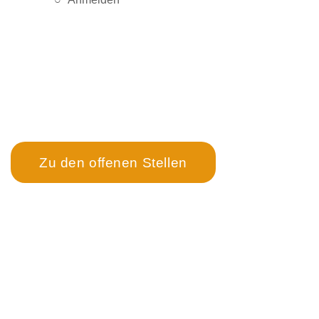
Der schnellste Weg zur
Karriere bei OMS
↓
Zu den offenen Stellen
OMS Objekt Management Service GmbH
OMS Hygiene- und Technikservice GmbH
Flugplatzstraße 10a, 4600 Wels
T –
0043 7242 9010-0
F –
0043 7242 9010-6685
M –
office@oms.co.at