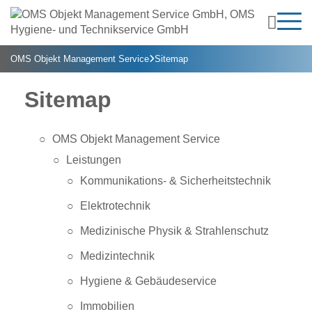

Leistungen
OMS Objekt Management Service
Sitemap


Über uns
Kommunikations- & Sicherheitstechnik
Kontakt
Ansprechpartner:innen

Sitemap
Elektrotechnik
Jobs & Karriere
OMS Objekt Management Service
Medizinische Physik & Strahlenschutz
Anmelden
Leistungen
Kommunikations- & Sicherheitstechnik
Medizintechnik
Elektrotechnik
Hygiene & Gebäudeservice
Medizinische Physik & Strahlenschutz
Immobilien
Medizintechnik
Hygiene & Gebäudeservice
Immobilienverwaltung
Immobilien